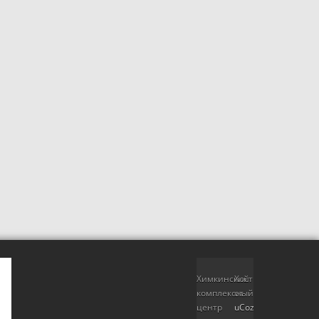
Химкинский
Хостинг
комплексный
от
центр
uCoz